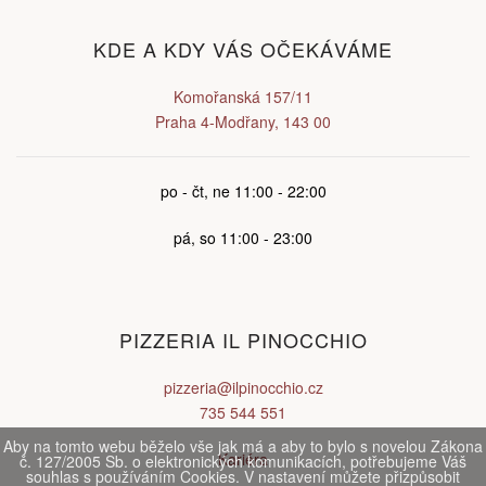
KDE A KDY VÁS OČEKÁVÁME
Komořanská 157/11
Praha 4-Modřany, 143 00
po - čt, ne 11:00 - 22:00
pá, so 11:00 - 23:00
PIZZERIA IL PINOCCHIO
pizzeria@ilpinocchio.cz
735 544 551
Aby na tomto webu běželo vše jak má a aby to bylo s novelou Zákona
Kariéra
č. 127/2005 Sb. o elektronických komunikacích, potřebujeme Váš
souhlas s používáním Cookies. V nastavení můžete přizpůsobit