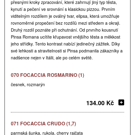
přesnými kroky zpracování, které zahrnují jiný typ těsta,
kynutí a pečení ve srovnání s klasickou pizzou. Prvním
viditelným rozdílem je oválný tvar, elipsa, která umožňuje
rovnoměrné propečení bez rozdílů mezi středem a okraji.
Druhý rozdíl poznáte při ochutnání. Od prvního kousnutí
Pinsa Romana ucítíte křupavost vnějšího těsta a měkkost
jeho střídky. Tento kontrast nabízí jedinečný zážitek. Díky
své lehkosti a stravitelnosti si Pinsa podmanila zákazníky a
nadšence nejen v Itálii, ale po celém světě.
070 FOCACCIA ROSMARINO (1)
česnek, rozmarýn
134.00 Kč
071 FOCACCIA CRUDO (1,7)
parmská šunka, rukola, cherry rajčata